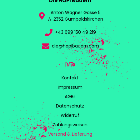
Die HOPI Bauern
Anton Wagner Gasse 5
A-2352 Gumpoldskirchen
+43 699 150 49 219
die@hopibauern.com
INFO
Kontakt
Impressum
AGBs
Datenschutz
Widerruf
Zahlungsweisen
Versand & Lieferung